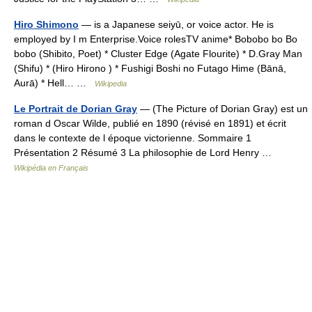
Hiro Shimono
— is a Japanese seiyū, or voice actor. He is
employed by I m Enterprise.Voice rolesTV anime* Bobobo bo Bo
bobo (Shibito, Poet) * Cluster Edge (Agate Flourite) * D.Gray Man
(Shifu) * (Hiro Hirono ) * Fushigi Boshi no Futago Hime (Bānā,
Aurā) * Hell… …
Wikipedia
Le Portrait de Dorian Gray
— (The Picture of Dorian Gray) est un
roman d Oscar Wilde, publié en 1890 (révisé en 1891) et écrit
dans le contexte de l époque victorienne. Sommaire 1
Présentation 2 Résumé 3 La philosophie de Lord Henry …
Wikipédia en Français