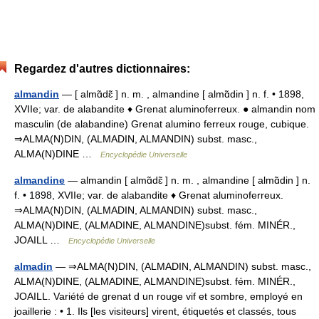
Regardez d'autres dictionnaires:
almandin
— [ almɑ̃dɛ̃ ] n. m. , almandine [ almɑ̃din ] n. f. • 1898,
XVIIe; var. de alabandite ♦ Grenat aluminoferreux. ● almandin nom
masculin (de alabandine) Grenat alumino ferreux rouge, cubique.
⇒ALMA(N)DIN, (ALMADIN, ALMANDIN) subst. masc.,
ALMA(N)DINE …
Encyclopédie Universelle
almandine
— almandin [ almɑ̃dɛ̃ ] n. m. , almandine [ almɑ̃din ] n.
f. • 1898, XVIIe; var. de alabandite ♦ Grenat aluminoferreux.
⇒ALMA(N)DIN, (ALMADIN, ALMANDIN) subst. masc.,
ALMA(N)DINE, (ALMADINE, ALMANDINE)subst. fém. MINÉR.,
JOAILL …
Encyclopédie Universelle
almadin
— ⇒ALMA(N)DIN, (ALMADIN, ALMANDIN) subst. masc.,
ALMA(N)DINE, (ALMADINE, ALMANDINE)subst. fém. MINÉR.,
JOAILL. Variété de grenat d un rouge vif et sombre, employé en
joaillerie : • 1. Ils [les visiteurs] virent, étiquetés et classés, tous