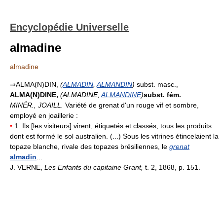
Encyclopédie Universelle
almadine
almadine
⇒ALMA(N)DIN,
(
ALMADIN
,
ALMANDIN
)
subst. masc.,
ALMA(N)DINE,
(ALMADINE,
ALMANDINE
)
subst. fém.
MINÉR., JOAILL.
Variété de grenat d'un rouge vif et sombre,
employé en joaillerie :
•
1. Ils [les visiteurs] virent, étiquetés et classés, tous les produits
dont est formé le sol australien. (...) Sous les vitrines étincelaient la
topaze blanche, rivale des topazes brésiliennes, le
grenat
almadin
...
J. VERNE,
Les Enfants du capitaine Grant,
t. 2, 1868, p. 151.