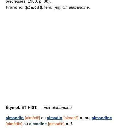
précieuses,
1960, p. 88).
Prononc. :
[
], fém. [-in].
Cf. alabandine.
Étymol. ET HIST. —
Voir
alabandine.
almandin
[almɑ̃dɛ̃]
ou
almadin
[almadɛ̃]
n. m.;
almandine
[almɑ̃din]
ou
almadine
[almadin]
n. f.