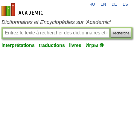
RU
EN
DE
ES
fr-academic.com
Dictionnaires et Encyclopédies sur 'Academic'
Recherche!
interprétations
traductions
livres
Игры ⚽