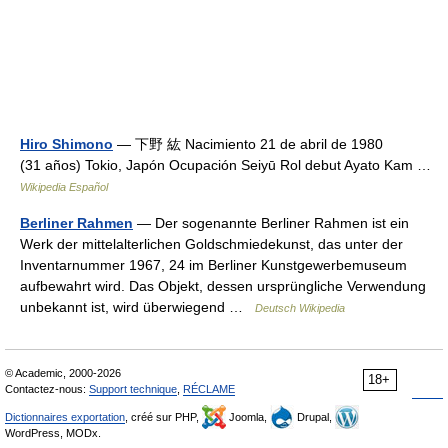
Hiro Shimono
— 下野 紘 Nacimiento 21 de abril de 1980
(31 años) Tokio, Japón Ocupación Seiyū Rol debut Ayato Kam …
Wikipedia Español
Berliner Rahmen
— Der sogenannte Berliner Rahmen ist ein
Werk der mittelalterlichen Goldschmiedekunst, das unter der
Inventarnummer 1967, 24 im Berliner Kunstgewerbemuseum
aufbewahrt wird. Das Objekt, dessen ursprüngliche Verwendung
unbekannt ist, wird überwiegend …
Deutsch Wikipedia
© Academic, 2000-2026
18+
Contactez-nous:
Support technique
,
RÉCLAME
Dictionnaires exportation
, créé sur PHP,
Joomla,
Drupal,
WordPress, MODx.