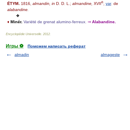
e
ÉTYM.
1816,
almandin, in
D. D. L.;
almandine,
XVII
;
var
. de
alabandine.
❖
♦
Minér.
Variété de grenat alumino-ferreux.
⇒
Alabandine.
Encyclopédie Universelle
.
2012
.
Игры ⚽
Поможем написать реферат
almadin
almageste